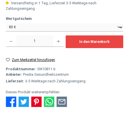
Versandfertig in 1 Tag, Lieferzeit 3-5 Werktage nach
Zahlungseingang
auswählen
Wertgutschein
Produkt Anzahl: Gib den gewünschten Wert ein oder benutze die Schaltflächen um
In den Warenkorb
Zum Merkzettel hinzufügen
Produktnummer:
SW10811.6
Anbieter:
Predia Gesundheitszentrum
Lieferzeit:
3-5 Werktage nach Zahlungseingang
Dieses Produkt weiterempfehlen:
Beschreibung