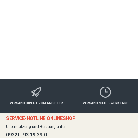
WÜRZBURG
Gesund & Schön
ab 50,00 €*
Details
VERSAND DIREKT VOM ANBIETER
VERSAND MAX. 5 WERKTAGE
SERVICE-HOTLINE ONLINESHOP
Unterstützung und Beratung unter:
09321 -93 19 39-0