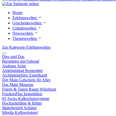
Home
Erlebniswelten
Geschenkewelten
Urlaubswelten
Newswelten
Themenwelten
Zur Kategorie Erlebniswelten
Dies und Das
Biergärten mit Fahrrad
Andmax Solar
Airlebnisblatt Remember
Architekturbüro Engelhardt
Der Main Gutschein für Alles
Das Main Magazin
Feiern & Tagen Raum Würzburg
FrankenPlus Immobilien
IQ Swiss Kalkschutzsysteme
Hochzeitsfilme & Bilder
Malerbetrieb Schütze
Mirella Kaffeerösterei