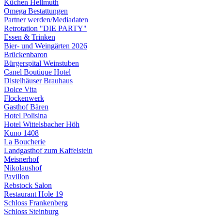
Küchen Hellmuth
Omega Bestattungen
Partner werden/Mediadaten
Retrotation "DIE PARTY"
Essen & Trinken
Bier- und Weingärten 2026
Brückenbaron
Bürgerspital Weinstuben
Canel Boutique Hotel
Distelhäuser Brauhaus
Dolce Vita
Flockenwerk
Gasthof Bären
Hotel Polisina
Hotel Wittelsbacher Höh
Kuno 1408
La Boucherie
Landgasthof zum Kaffelstein
Meisnerhof
Nikolaushof
Pavillon
Rebstock Salon
Restaurant Hole 19
Schloss Frankenberg
Schloss Steinburg