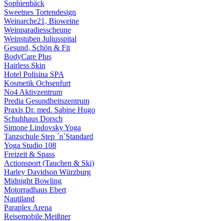
Sophienbäck
Sweetnes Tortendesign
Weinarche21, Bioweine
Weinparadiesscheune
Weinstuben Juliusspital
Gesund, Schön & Fit
BodyCare Plus
Hairless Skin
Hotel Polisina SPA
Kosmetik Ochsenfurt
No4 Aktivzentrum
Predia Gesundheitszentrum
Praxis Dr. med. Sabine Hugo
Schuhhaus Dorsch
Simone Lindovsky Yoga
Tanzschule Step ´n´Standard
Yoga Studio 108
Freizeit & Spass
Actionsport (Tauchen & Ski)
Harley Davidson Würzburg
Midnight Bowling
Motorradhaus Ebert
Nautiland
Paraplex Arena
Reisemobile Meißner