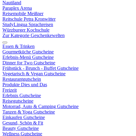
Nautiland
Paraplex Arena
Reisemobile Meißner
Reitschule Petra Kronwitter
StudyLingua Sprachreisen
Würzburger Kochschule
Zur Kategorie Geschenkewelten
Essen & Trinken
Gourmetküche Gutscheine
Erlebnis-Menü Gutscheine
Dinner for Two Gutscheine
Frühstück - Brunch - Buffet Gutscheine
Vegetarisch & Vegan Gutscheine
Restaurantgutschein
Produkte Dies und Das
Freizeit
Erlebnis Gutscheine
Reisegutscheine
Motorrad, Auto & Camping Gutscheine
Tanzen & Yoga Gutscheine
Einkaufen Gutscheine
Gesund, Schön & Fit
Beauty Gutscheine
Wellness Gutscheine