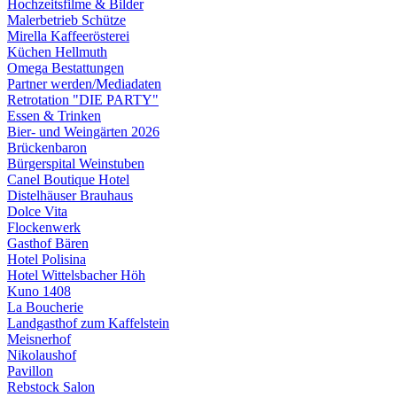
Hochzeitsfilme & Bilder
Malerbetrieb Schütze
Mirella Kaffeerösterei
Küchen Hellmuth
Omega Bestattungen
Partner werden/Mediadaten
Retrotation "DIE PARTY"
Essen & Trinken
Bier- und Weingärten 2026
Brückenbaron
Bürgerspital Weinstuben
Canel Boutique Hotel
Distelhäuser Brauhaus
Dolce Vita
Flockenwerk
Gasthof Bären
Hotel Polisina
Hotel Wittelsbacher Höh
Kuno 1408
La Boucherie
Landgasthof zum Kaffelstein
Meisnerhof
Nikolaushof
Pavillon
Rebstock Salon