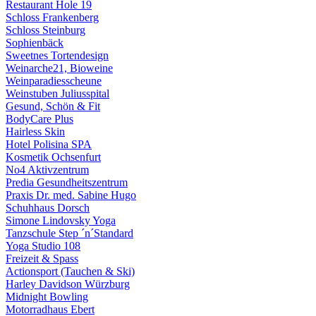
Restaurant Hole 19
Schloss Frankenberg
Schloss Steinburg
Sophienbäck
Sweetnes Tortendesign
Weinarche21, Bioweine
Weinparadiesscheune
Weinstuben Juliusspital
Gesund, Schön & Fit
BodyCare Plus
Hairless Skin
Hotel Polisina SPA
Kosmetik Ochsenfurt
No4 Aktivzentrum
Predia Gesundheitszentrum
Praxis Dr. med. Sabine Hugo
Schuhhaus Dorsch
Simone Lindovsky Yoga
Tanzschule Step ´n´Standard
Yoga Studio 108
Freizeit & Spass
Actionsport (Tauchen & Ski)
Harley Davidson Würzburg
Midnight Bowling
Motorradhaus Ebert