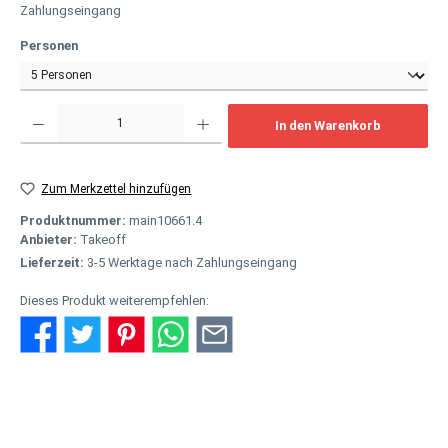
Zahlungseingang
auswählen
Personen
Produkt Anzahl: Gib den gewünschten Wert ein oder benutze die Schaltflächen um
In den Warenkorb
Zum Merkzettel hinzufügen
Produktnummer:
main10661.4
Anbieter:
Takeoff
Lieferzeit:
3-5 Werktage nach Zahlungseingang
Dieses Produkt weiterempfehlen:
Beschreibung