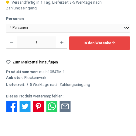
Versandfertig in 1 Tag, Lieferzeit 3-5 Werktage nach
Zahlungseingang
auswählen
Personen
Produkt Anzahl: Gib den gewünschten Wert ein oder benutze die Schaltflächen um
In den Warenkorb
Zum Merkzettel hinzufügen
Produktnummer:
main10547M.1
Anbieter:
Flockenwerk
Lieferzeit:
3-5 Werktage nach Zahlungseingang
Dieses Produkt weiterempfehlen:
Beschreibung