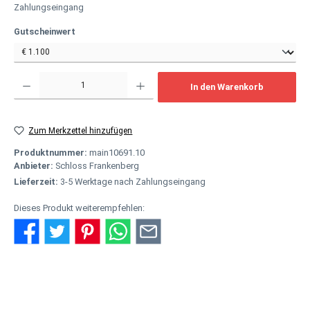
Zahlungseingang
auswählen
Gutscheinwert
Produkt Anzahl: Gib den gewünschten Wert ein oder benutze die Schaltflächen um
In den Warenkorb
Zum Merkzettel hinzufügen
Produktnummer:
main10691.10
Anbieter:
Schloss Frankenberg
Lieferzeit:
3-5 Werktage nach Zahlungseingang
Dieses Produkt weiterempfehlen:
Beschreibung