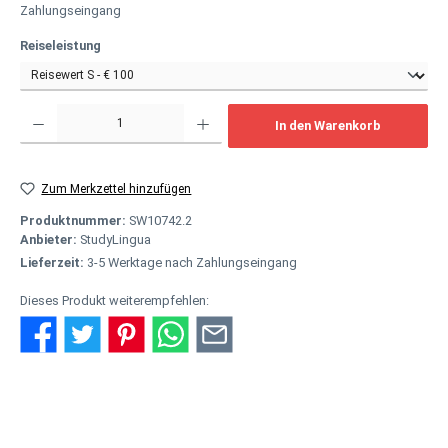
Zahlungseingang
auswählen
Reiseleistung
Produkt Anzahl: Gib den gewünschten Wert ein oder benutze die Schaltflächen um
In den Warenkorb
Zum Merkzettel hinzufügen
Produktnummer:
SW10742.2
Anbieter:
StudyLingua
Lieferzeit:
3-5 Werktage nach Zahlungseingang
Dieses Produkt weiterempfehlen:
Beschreibung