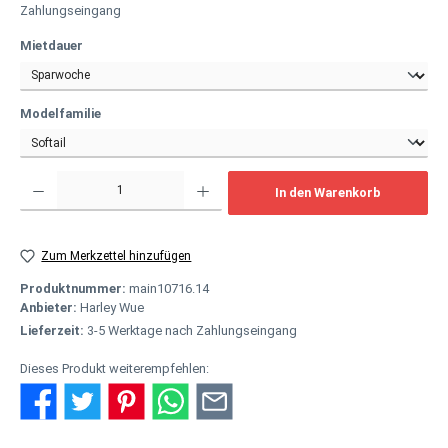
Zahlungseingang
auswählen
Mietdauer
auswählen
Modelfamilie
Produkt Anzahl: Gib den gewünschten Wert ein oder benutze die Schaltflächen um
In den Warenkorb
Zum Merkzettel hinzufügen
Produktnummer:
main10716.14
Anbieter:
Harley Wue
Lieferzeit:
3-5 Werktage nach Zahlungseingang
Dieses Produkt weiterempfehlen: