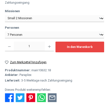
Zahlungseingang
auswählen
Missionen
auswählen
Personen
Produkt Anzahl: Gib den gewünschten Wert ein oder benutze die Schaltflächen um
In den Warenkorb
Zum Merkzettel hinzufügen
Produktnummer:
main10632.18
Anbieter:
Paraplex
Lieferzeit:
3-5 Werktage nach Zahlungseingang
Dieses Produkt weiterempfehlen: