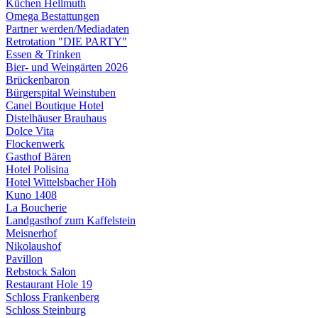
Küchen Hellmuth
Omega Bestattungen
Partner werden/Mediadaten
Retrotation "DIE PARTY"
Essen & Trinken
Bier- und Weingärten 2026
Brückenbaron
Bürgerspital Weinstuben
Canel Boutique Hotel
Distelhäuser Brauhaus
Dolce Vita
Flockenwerk
Gasthof Bären
Hotel Polisina
Hotel Wittelsbacher Höh
Kuno 1408
La Boucherie
Landgasthof zum Kaffelstein
Meisnerhof
Nikolaushof
Pavillon
Rebstock Salon
Restaurant Hole 19
Schloss Frankenberg
Schloss Steinburg