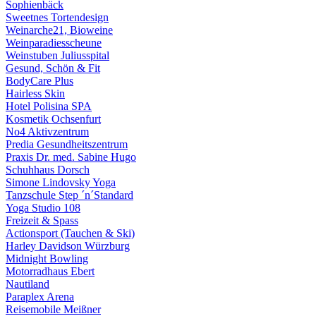
Sophienbäck
Sweetnes Tortendesign
Weinarche21, Bioweine
Weinparadiesscheune
Weinstuben Juliusspital
Gesund, Schön & Fit
BodyCare Plus
Hairless Skin
Hotel Polisina SPA
Kosmetik Ochsenfurt
No4 Aktivzentrum
Predia Gesundheitszentrum
Praxis Dr. med. Sabine Hugo
Schuhhaus Dorsch
Simone Lindovsky Yoga
Tanzschule Step ´n´Standard
Yoga Studio 108
Freizeit & Spass
Actionsport (Tauchen & Ski)
Harley Davidson Würzburg
Midnight Bowling
Motorradhaus Ebert
Nautiland
Paraplex Arena
Reisemobile Meißner