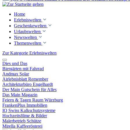
Home
Erlebniswelten
Geschenkewelten
Urlaubswelten
Newswelten
Themenwelten
Zur Kategorie Erlebniswelten
Dies und Das
Biergärten mit Fahrrad
Andmax Solar
Airlebnisblatt Remember
Architekturbüro Engelhardt
Der Main Gutschein für Alles
Das Main Magazin
Feiern & Tagen Raum Würzburg
FrankenPlus Immobilien
IQ Swiss Kalkschutzsysteme
Hochzeitsfilme & Bilder
Malerbetrieb Schütze
Mirella Kaffeerösterei