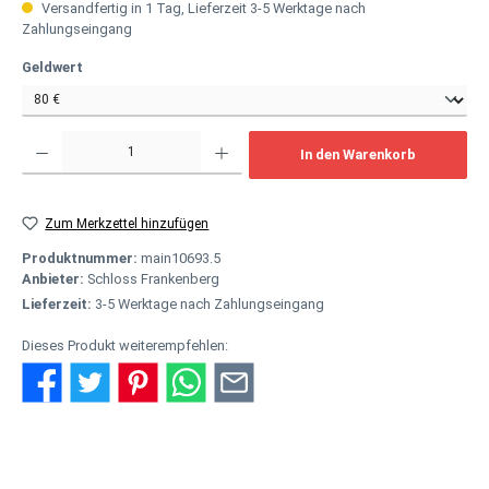
Versandfertig in 1 Tag, Lieferzeit 3-5 Werktage nach
Zahlungseingang
auswählen
Geldwert
Produkt Anzahl: Gib den gewünschten Wert ein oder benutze die Schaltflächen um
In den Warenkorb
Zum Merkzettel hinzufügen
Produktnummer:
main10693.5
Anbieter:
Schloss Frankenberg
Lieferzeit:
3-5 Werktage nach Zahlungseingang
Dieses Produkt weiterempfehlen:
Beschreibung