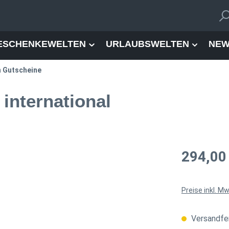
ESCHENKEWELTEN
URLAUBSWELTEN
NEW
n Gutscheine
international
Regulärer Pre
294,00
Preise inkl. M
Versandfer