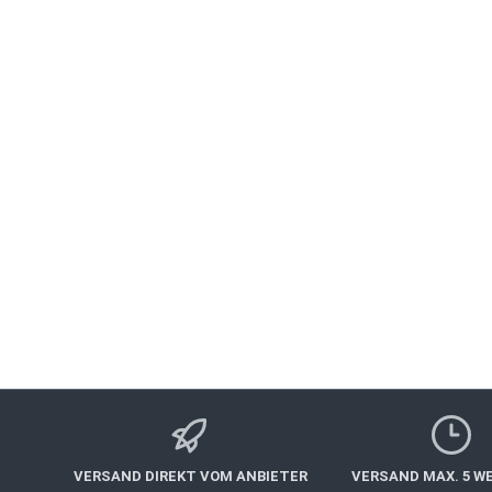
Überraschen Sie Ihren Liebsten mit einem romanti
Hochzeitstag, der Geburtstag oder sogar ein He
Gänge Liebes-Menu Vorspeisenvariation zum Teile
begleitende 
VERSAND DIREKT VOM ANBIETER
VERSAND MAX. 5 W