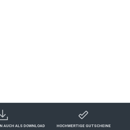
ikolaushof? Wohl kaum! Sei es das Einjährige, der
 mit einem schönen Abend zu überraschen. Das 4-
te zum Teilen inklusive festlich gedeckter Tisch
onen € 158.,-
IN AUCH ALS DOWNLOAD
HOCHWERTIGE GUTSCHEINE