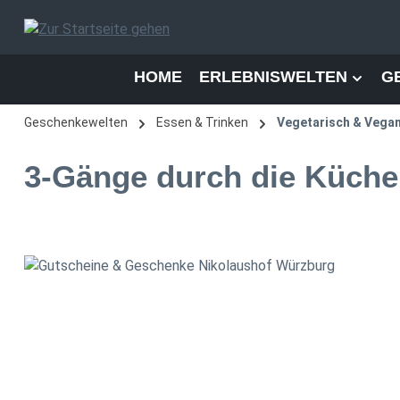
 Hauptinhalt springen
Zur Suche springen
Zur Hauptnavigation springen
HOME
ERLEBNISWELTEN
G
Geschenkewelten
Essen & Trinken
Vegetarisch & Vega
3-Gänge durch die Küche 
Bildergalerie überspringen