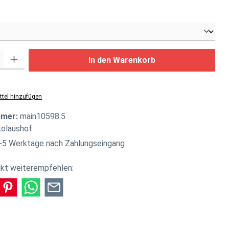
swählen
: Gib den gewünschten Wert ein oder benutze die Schaltflächen um di
In den Warenkorb
tel hinzufügen
mmer:
main10598.5
kolaushof
-5 Werktage nach Zahlungseingang
kt weiterempfehlen: