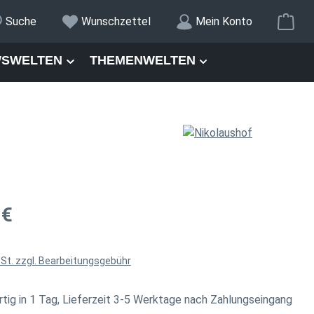
War
Suche
Wunschzettel
Mein Konto
SWELTEN
THEMENWELTEN
is:
 €
wSt. zzgl. Bearbeitungsgebühr
tig in 1 Tag, Lieferzeit 3-5 Werktage nach Zahlungseingang