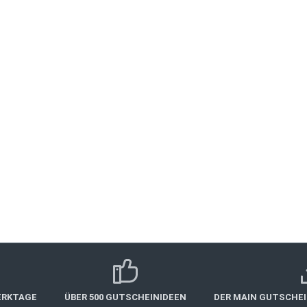
Candle Light Dinner
schen Abend im Nikolaushof. Geht es romantischer als auf dem N
iratsantrag? ... es gibt immer einen guten Grund, den Liebsten
n saisonale Suppe Haupgericht - Fleisch/Vegetarisch Desserplat
Weine (2 x 0,1l) Mineralwasser und Espresso. Preis für zwei Pers
WÜRZBURG
Essen & Trinken
158,00 €*
ERKTAGE
ÜBER 500 GUTSCHEINIDEEN
DER MAIN GUTSCHE