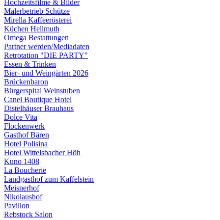
Hochzeitsfilme & Bilder
Malerbetrieb Schütze
Mirella Kaffeerösterei
Küchen Hellmuth
Omega Bestattungen
Partner werden/Mediadaten
Retrotation "DIE PARTY"
Essen & Trinken
Bier- und Weingärten 2026
Brückenbaron
Bürgerspital Weinstuben
Canel Boutique Hotel
Distelhäuser Brauhaus
Dolce Vita
Flockenwerk
Gasthof Bären
Hotel Polisina
Hotel Wittelsbacher Höh
Kuno 1408
La Boucherie
Landgasthof zum Kaffelstein
Meisnerhof
Nikolaushof
Pavillon
Rebstock Salon