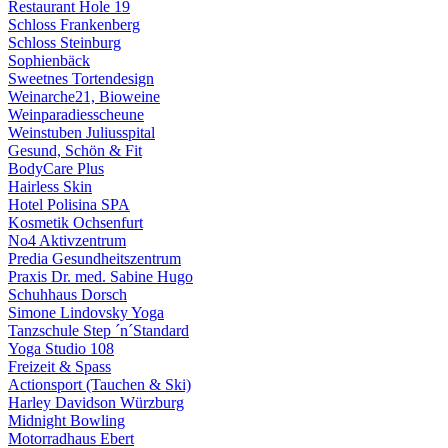
Restaurant Hole 19
Schloss Frankenberg
Schloss Steinburg
Sophienbäck
Sweetnes Tortendesign
Weinarche21, Bioweine
Weinparadiesscheune
Weinstuben Juliusspital
Gesund, Schön & Fit
BodyCare Plus
Hairless Skin
Hotel Polisina SPA
Kosmetik Ochsenfurt
No4 Aktivzentrum
Predia Gesundheitszentrum
Praxis Dr. med. Sabine Hugo
Schuhhaus Dorsch
Simone Lindovsky Yoga
Tanzschule Step ´n´Standard
Yoga Studio 108
Freizeit & Spass
Actionsport (Tauchen & Ski)
Harley Davidson Würzburg
Midnight Bowling
Motorradhaus Ebert