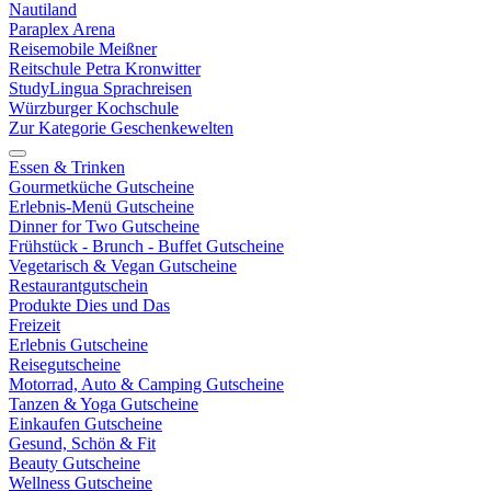
Nautiland
Paraplex Arena
Reisemobile Meißner
Reitschule Petra Kronwitter
StudyLingua Sprachreisen
Würzburger Kochschule
Zur Kategorie Geschenkewelten
Essen & Trinken
Gourmetküche Gutscheine
Erlebnis-Menü Gutscheine
Dinner for Two Gutscheine
Frühstück - Brunch - Buffet Gutscheine
Vegetarisch & Vegan Gutscheine
Restaurantgutschein
Produkte Dies und Das
Freizeit
Erlebnis Gutscheine
Reisegutscheine
Motorrad, Auto & Camping Gutscheine
Tanzen & Yoga Gutscheine
Einkaufen Gutscheine
Gesund, Schön & Fit
Beauty Gutscheine
Wellness Gutscheine