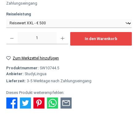
Zahlungseingang
auswählen
Reiseleistung
Produkt Anzahl: Gib den gewünschten Wert ein oder benutze die Schaltflächen um
In den Warenkorb
Zum Merkzettel hinzufügen
Produktnummer:
SW10744.5
Anbieter:
StudyLingua
Lieferzeit:
3-5 Werktage nach Zahlungseingang
Dieses Produkt weiterempfehlen:
Beschreibung