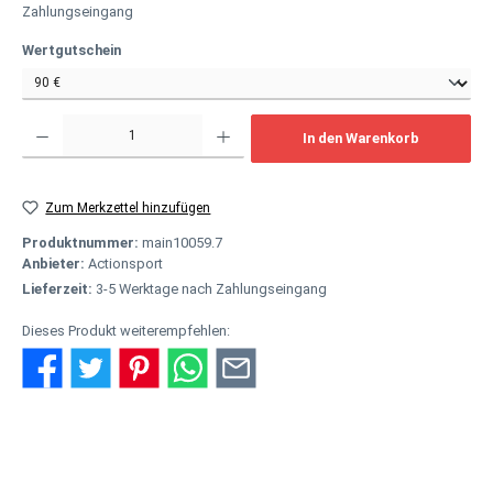
Zahlungseingang
auswählen
Wertgutschein
Produkt Anzahl: Gib den gewünschten Wert ein oder benutze die Schaltflächen um
In den Warenkorb
Zum Merkzettel hinzufügen
Produktnummer:
main10059.7
Anbieter:
Actionsport
Lieferzeit:
3-5 Werktage nach Zahlungseingang
Dieses Produkt weiterempfehlen:
Beschreibung