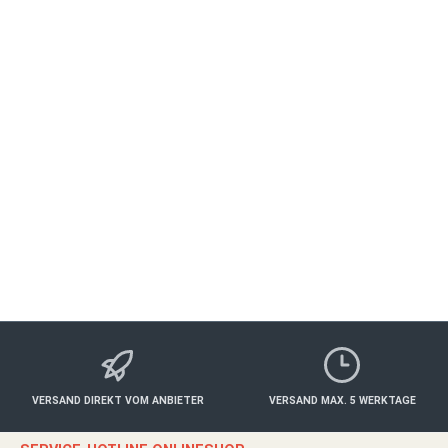
Steinburg Schlosstage für 2 Herzen
WÜRZBURG
Essen & Trinken
ab 510,00 €*
Details
VERSAND DIREKT VOM ANBIETER
VERSAND MAX. 5 WERKTAGE