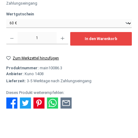
Zahlungseingang
auswählen
Wertgutschein
Produkt Anzahl: Gib den gewünschten Wert ein oder benutze die Schaltflächen um
In den Warenkorb
Zum Merkzettel hinzufügen
Produktnummer:
main10086.3
Anbieter:
Kuno 1408
Lieferzeit:
3-5 Werktage nach Zahlungseingang
Dieses Produkt weiterempfehlen:
Beschreibung