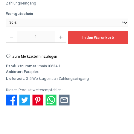
Zahlungseingang
auswählen
Wertgutschein
Produkt Anzahl: Gib den gewünschten Wert ein oder benutze die Schaltflächen um
In den Warenkorb
Zum Merkzettel hinzufügen
Produktnummer:
main10634.1
Anbieter:
Paraplex
Lieferzeit:
3-5 Werktage nach Zahlungseingang
Dieses Produkt weiterempfehlen:
Beschreibung