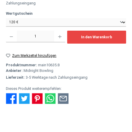
Zahlungseingang
auswählen
Wertgutschein
Produkt Anzahl: Gib den gewünschten Wert ein oder benutze die Schaltflächen um
In den Warenkorb
Zum Merkzettel hinzufügen
Produktnummer:
main10635.8
Anbieter:
Midnight Bowling
Lieferzeit:
3-5 Werktage nach Zahlungseingang
Dieses Produkt weiterempfehlen:
Beschreibung