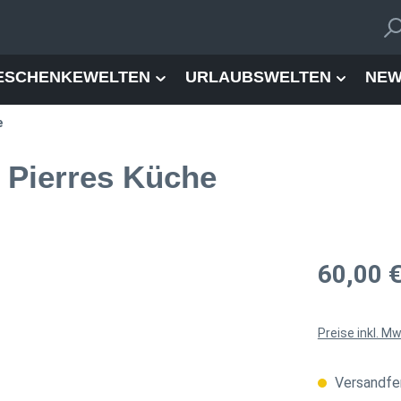
ESCHENKEWELTEN
URLAUBSWELTEN
NEW
e
 Pierres Küche
Regulärer Pre
60,00 
Preise inkl. M
Versandfer