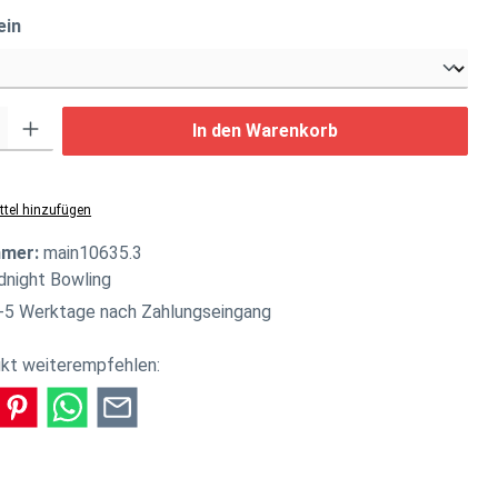
auswählen
ein
: Gib den gewünschten Wert ein oder benutze die Schaltflächen um di
In den Warenkorb
tel hinzufügen
mmer:
main10635.3
dnight Bowling
-5 Werktage nach Zahlungseingang
kt weiterempfehlen: