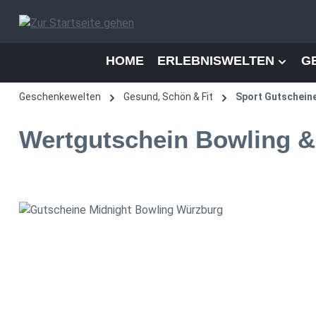
 Hauptinhalt springen
Zur Suche springen
Zur Hauptnavigation springen
HOME
ERLEBNISWELTEN
G
Geschenkewelten
Gesund, Schön & Fit
Sport Gutschein
Wertgutschein Bowling &
Bildergalerie überspringen