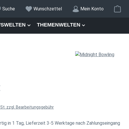
War
Suche
Wunschzettel
Mein Konto
SWELTEN
THEMENWELTEN
is:
€
wSt. zzgl. Bearbeitungsgebühr
tig in 1 Tag, Lieferzeit 3-5 Werktage nach Zahlungseingang