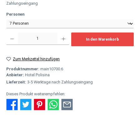
Zahlungseingang
auswählen
Personen
Produkt Anzahl: Gib den gewünschten Wert ein oder benutze die Schaltflächen um
In den Warenkorb
Zum Merkzettel hinzufügen
Produktnummer:
main10700.6
Anbieter:
Hotel Polisina
Lieferzeit:
3-5 Werktage nach Zahlungseingang
Dieses Produkt weiterempfehlen:
Beschreibung