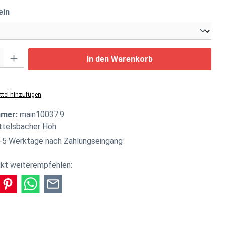
auswählen
ein
: Gib den gewünschten Wert ein oder benutze die Schaltflächen um di
In den Warenkorb
tel hinzufügen
mmer:
main10037.9
ttelsbacher Höh
-5 Werktage nach Zahlungseingang
kt weiterempfehlen: