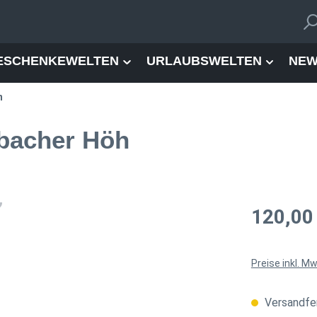
ESCHENKEWELTEN
URLAUBSWELTEN
NEW
n
sbacher Höh
Regulärer Pre
120,00
Preise inkl. M
Versandfer