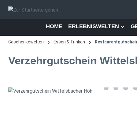
 Hauptinhalt springen
Zur Suche springen
Zur Hauptnavigation springen
HOME
ERLEBNISWELTEN
G
Geschenkewelten
Essen & Trinken
Restaurantgutschei
Verzehrgutschein Wittel
Bildergalerie überspringen