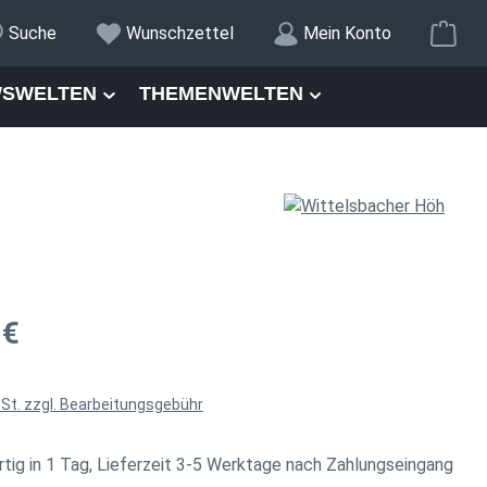
War
Suche
Wunschzettel
Mein Konto
SWELTEN
THEMENWELTEN
is:
 €
wSt. zzgl. Bearbeitungsgebühr
tig in 1 Tag, Lieferzeit 3-5 Werktage nach Zahlungseingang