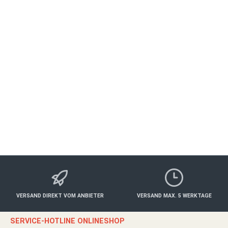
Von ganzem Herzen Fränkisch Gutschein
WÜRZBURG
Essen & Trinken
ab 320,00 €*
Details
VERSAND DIREKT VOM ANBIETER
VERSAND MAX. 5 WERKTAGE
SERVICE-HOTLINE ONLINESHOP