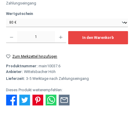
Zahlungseingang
auswählen
Wertgutschein
Produkt Anzahl: Gib den gewünschten Wert ein oder benutze die Schaltflächen um
In den Warenkorb
Zum Merkzettel hinzufügen
Produktnummer:
main10037.6
Anbieter:
Wittelsbacher Höh
Lieferzeit:
3-5 Werktage nach Zahlungseingang
Dieses Produkt weiterempfehlen:
Beschreibung