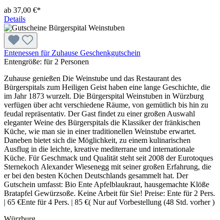
ab 37,00 €*
Details
Entenessen für Zuhause Geschenkgutschein
Entengröße:
für 2 Personen
Zuhause genießen Die Weinstube und das Restaurant des
Bürgerspitals zum Heiligen Geist haben eine lange Geschichte, die
im Jahr 1873 wurzelt. Die Bürgerspital Weinstuben in Würzburg
verfügen über acht verschiedene Räume, von gemütlich bis hin zu
feudal repräsentativ. Der Gast findet zu einer großen Auswahl
eleganter Weine des Bürgerspitals die Klassiker der fränkischen
Küche, wie man sie in einer traditionellen Weinstube erwartet.
Daneben bietet sich die Möglichkeit, zu einem kulinarischen
Ausflug in die leichte, kreative mediterrane und internationale
Küche. Für Geschmack und Qualität steht seit 2008 der Eurotoques
Sternekoch Alexander Wiesenegg mit seiner großen Erfahrung, die
er bei den besten Köchen Deutschlands gesammelt hat. Der
Gutschein umfasst: Bio Ente Apfelblaukraut, hausgemachte Klöße
Bratapfel Gewürzsoße. Keine Arbeit für Sie! Preise: Ente für 2 Pers.
| 65 €Ente für 4 Pers. | 85 €( Nur auf Vorbestellung (48 Std. vorher )
Würzburg