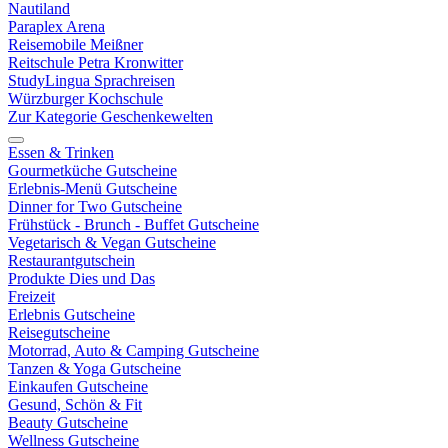
Nautiland
Paraplex Arena
Reisemobile Meißner
Reitschule Petra Kronwitter
StudyLingua Sprachreisen
Würzburger Kochschule
Zur Kategorie Geschenkewelten
Essen & Trinken
Gourmetküche Gutscheine
Erlebnis-Menü Gutscheine
Dinner for Two Gutscheine
Frühstück - Brunch - Buffet Gutscheine
Vegetarisch & Vegan Gutscheine
Restaurantgutschein
Produkte Dies und Das
Freizeit
Erlebnis Gutscheine
Reisegutscheine
Motorrad, Auto & Camping Gutscheine
Tanzen & Yoga Gutscheine
Einkaufen Gutscheine
Gesund, Schön & Fit
Beauty Gutscheine
Wellness Gutscheine