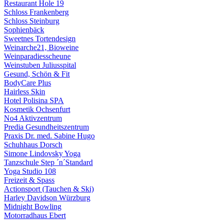
Restaurant Hole 19
Schloss Frankenberg
Schloss Steinburg
Sophienbäck
Sweetnes Tortendesign
Weinarche21, Bioweine
Weinparadiesscheune
Weinstuben Juliusspital
Gesund, Schön & Fit
BodyCare Plus
Hairless Skin
Hotel Polisina SPA
Kosmetik Ochsenfurt
No4 Aktivzentrum
Predia Gesundheitszentrum
Praxis Dr. med. Sabine Hugo
Schuhhaus Dorsch
Simone Lindovsky Yoga
Tanzschule Step ´n´Standard
Yoga Studio 108
Freizeit & Spass
Actionsport (Tauchen & Ski)
Harley Davidson Würzburg
Midnight Bowling
Motorradhaus Ebert