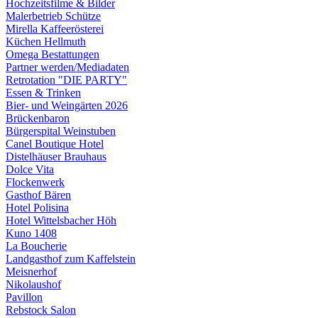
Hochzeitsfilme & Bilder
Malerbetrieb Schütze
Mirella Kaffeerösterei
Küchen Hellmuth
Omega Bestattungen
Partner werden/Mediadaten
Retrotation "DIE PARTY"
Essen & Trinken
Bier- und Weingärten 2026
Brückenbaron
Bürgerspital Weinstuben
Canel Boutique Hotel
Distelhäuser Brauhaus
Dolce Vita
Flockenwerk
Gasthof Bären
Hotel Polisina
Hotel Wittelsbacher Höh
Kuno 1408
La Boucherie
Landgasthof zum Kaffelstein
Meisnerhof
Nikolaushof
Pavillon
Rebstock Salon