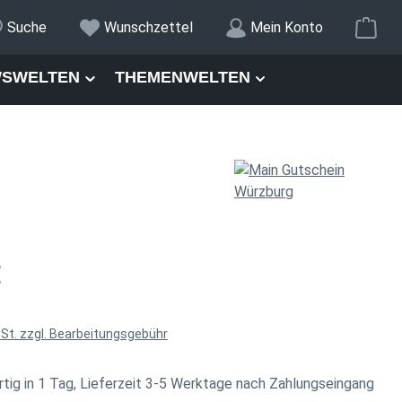
War
Suche
Wunschzettel
Mein Konto
SWELTEN
THEMENWELTEN
is:
€
wSt. zzgl. Bearbeitungsgebühr
tig in 1 Tag, Lieferzeit 3-5 Werktage nach Zahlungseingang