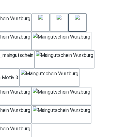
hlen
Weihnachten Motiv 2
Geburtstag 3
Geburtstag 4
Gerburtstag 2
Muttertag
Rose Tisch
Weihnachten Motiv 1
Hochzeit
 Motiv 3
Neutral
Rose
Geburtstag 1
Dankeschön
Geschenk
Vatertag