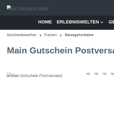
 Hauptinhalt springen
Zur Suche springen
Zur Hauptnavigation springen
HOME
ERLEBNISWELTEN
G
Geschenkewelten
Freizeit
Reisegutscheine
Main Gutschein Postvers
Bildergalerie überspringen