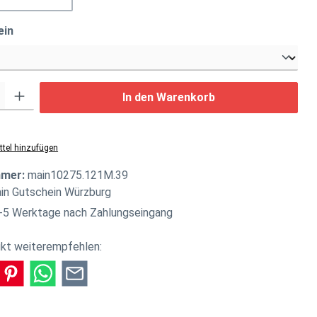
auswählen
ein
: Gib den gewünschten Wert ein oder benutze die Schaltflächen um di
In den Warenkorb
tel hinzufügen
mmer:
main10275.121M.39
in Gutschein Würzburg
-5 Werktage nach Zahlungseingang
kt weiterempfehlen: