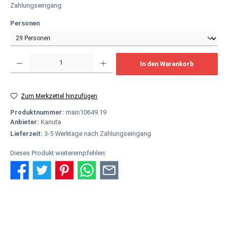
Zahlungseingang
auswählen
Personen
Produkt Anzahl: Gib den gewünschten Wert ein oder benutze die Schaltflächen um
In den Warenkorb
Zum Merkzettel hinzufügen
Produktnummer:
main10649.19
Anbieter:
Kanuta
Lieferzeit:
3-5 Werktage nach Zahlungseingang
Dieses Produkt weiterempfehlen:
Beschreibung