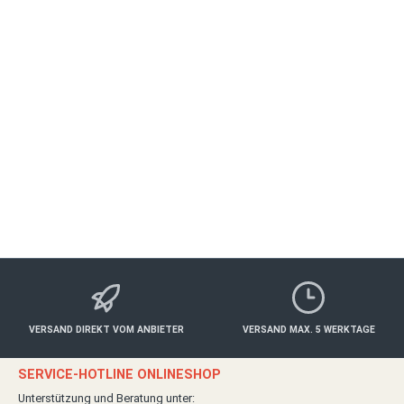
Genuss-Kanutour mit Weinprobe
ALBERTSHOFEN
Freizeit
ab 660,00 €*
Details
VERSAND DIREKT VOM ANBIETER
VERSAND MAX. 5 WERKTAGE
SERVICE-HOTLINE ONLINESHOP
Unterstützung und Beratung unter: