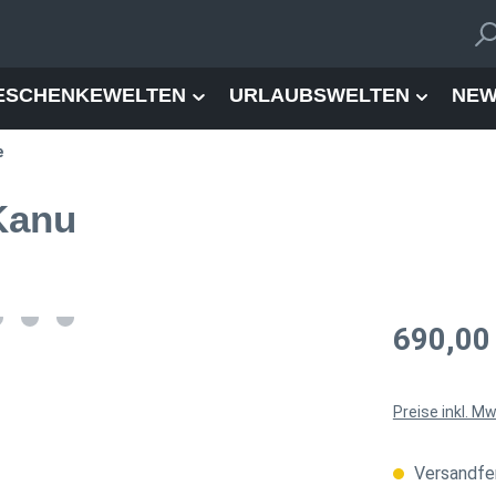
ESCHENKEWELTEN
URLAUBSWELTEN
NEW
e
Kanu
Regulärer Pre
690,00
Preise inkl. M
Versandfer