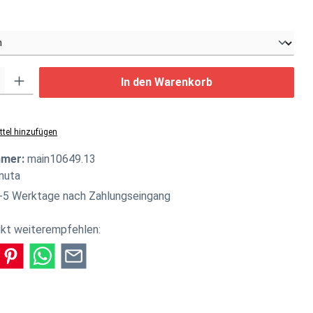
swählen
: Gib den gewünschten Wert ein oder benutze die Schaltflächen um di
In den Warenkorb
tel hinzufügen
mmer:
main10649.13
nuta
-5 Werktage nach Zahlungseingang
kt weiterempfehlen: