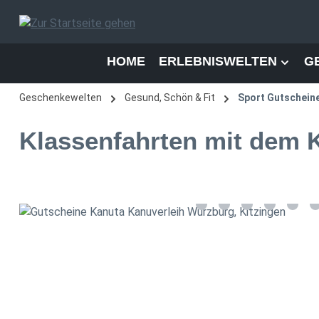
 Hauptinhalt springen
Zur Suche springen
Zur Hauptnavigation springen
HOME
ERLEBNISWELTEN
G
Geschenkewelten
Gesund, Schön & Fit
Sport Gutschein
Klassenfahrten mit dem 
Bildergalerie überspringen