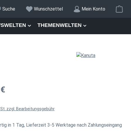
War
Suche
Wunschzettel
Mein Konto
SWELTEN
THEMENWELTEN
is:
 €
wSt. zzgl. Bearbeitungsgebühr
tig in 1 Tag, Lieferzeit 3-5 Werktage nach Zahlungseingang