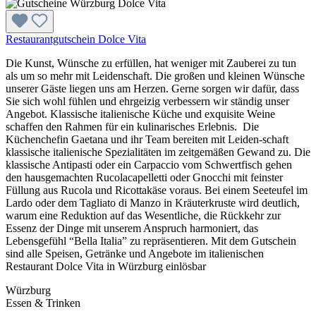
Restaurantgutschein Dolce Vita
Die Kunst, Wünsche zu erfüllen, hat weniger mit Zauberei zu tun
als um so mehr mit Leidenschaft. Die großen und kleinen Wünsche
unserer Gäste liegen uns am Herzen. Gerne sorgen wir dafür, dass
Sie sich wohl fühlen und ehrgeizig verbessern wir ständig unser
Angebot. Klassische italienische Küche und exquisite Weine
schaffen den Rahmen für ein kulinarisches Erlebnis. Die
Küchenchefin Gaetana und ihr Team bereiten mit Leiden-schaft
klassische italienische Spezialitäten im zeitgemäßen Gewand zu. Die
klassische Antipasti oder ein Carpaccio vom Schwertfisch gehen
den hausgemachten Rucolacapelletti oder Gnocchi mit feinster
Füllung aus Rucola und Ricottakäse voraus. Bei einem Seeteufel im
Lardo oder dem Tagliato di Manzo in Kräuterkruste wird deutlich,
warum eine Reduktion auf das Wesentliche, die Rückkehr zur
Essenz der Dinge mit unserem Anspruch harmoniert, das
Lebensgefühl “Bella Italia” zu repräsentieren. Mit dem Gutschein
sind alle Speisen, Getränke und Angebote im italienischen
Restaurant Dolce Vita in Würzburg einlösbar
Würzburg
Essen & Trinken