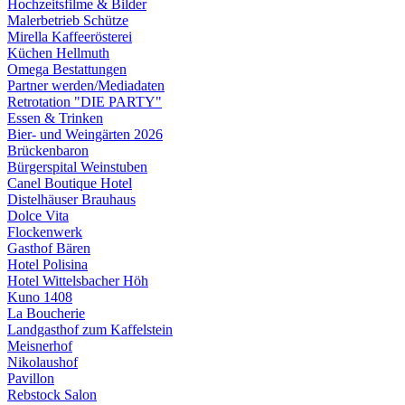
Hochzeitsfilme & Bilder
Malerbetrieb Schütze
Mirella Kaffeerösterei
Küchen Hellmuth
Omega Bestattungen
Partner werden/Mediadaten
Retrotation "DIE PARTY"
Essen & Trinken
Bier- und Weingärten 2026
Brückenbaron
Bürgerspital Weinstuben
Canel Boutique Hotel
Distelhäuser Brauhaus
Dolce Vita
Flockenwerk
Gasthof Bären
Hotel Polisina
Hotel Wittelsbacher Höh
Kuno 1408
La Boucherie
Landgasthof zum Kaffelstein
Meisnerhof
Nikolaushof
Pavillon
Rebstock Salon