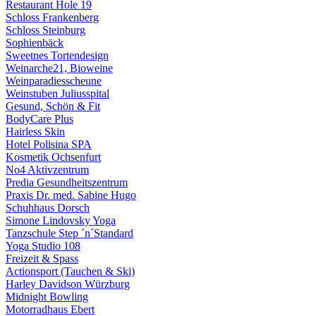
Restaurant Hole 19
Schloss Frankenberg
Schloss Steinburg
Sophienbäck
Sweetnes Tortendesign
Weinarche21, Bioweine
Weinparadiesscheune
Weinstuben Juliusspital
Gesund, Schön & Fit
BodyCare Plus
Hairless Skin
Hotel Polisina SPA
Kosmetik Ochsenfurt
No4 Aktivzentrum
Predia Gesundheitszentrum
Praxis Dr. med. Sabine Hugo
Schuhhaus Dorsch
Simone Lindovsky Yoga
Tanzschule Step ´n´Standard
Yoga Studio 108
Freizeit & Spass
Actionsport (Tauchen & Ski)
Harley Davidson Würzburg
Midnight Bowling
Motorradhaus Ebert