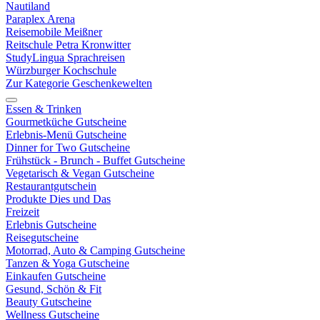
Nautiland
Paraplex Arena
Reisemobile Meißner
Reitschule Petra Kronwitter
StudyLingua Sprachreisen
Würzburger Kochschule
Zur Kategorie Geschenkewelten
Essen & Trinken
Gourmetküche Gutscheine
Erlebnis-Menü Gutscheine
Dinner for Two Gutscheine
Frühstück - Brunch - Buffet Gutscheine
Vegetarisch & Vegan Gutscheine
Restaurantgutschein
Produkte Dies und Das
Freizeit
Erlebnis Gutscheine
Reisegutscheine
Motorrad, Auto & Camping Gutscheine
Tanzen & Yoga Gutscheine
Einkaufen Gutscheine
Gesund, Schön & Fit
Beauty Gutscheine
Wellness Gutscheine