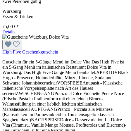
zwei Personen gültig
Würzburg
Essen & Trinken
75,00 €*
Details
High Five Geschenkgutschein
Gutschein für ein 5-Gänge Menü im Dolce Vita Das High Five ist
ein 5-Gang Menü im italienischen Restaurant Dolce Vita in
Würzburg. Das High Five Gänge Menü beinhaltet:APERITIVBlack
Hugo - Prosecco, Holunderblüte, Minze, Limette, Soda und
Schwarze JohannisbeernektarVORSPEISEAntipasit - Klassische
italienische Vorspeisenplatte nach Art des Hauses
serviertZWISCHENGANGPranzo - Dolce Fiochette Pera e Noce
(Frische Pasta in Pralinenform mit einer feinen Birnen-
Walnussfüllung in einer lieblich leichten sizilianischen
MarsalasauceHAUPTGANGPranzo - Piccata alla Milanese
(Kalbsrücken im Parmesankleid in Tomatensugetto klassisch
Spaghetti dazu)NACHSPEISEDolce - Desservariation La Dolce
Vita (Tiramisu, Vanille Mango Mousse, Profiteroles und Eiscreme)-
Der Gutschein ist für eine Person gültig