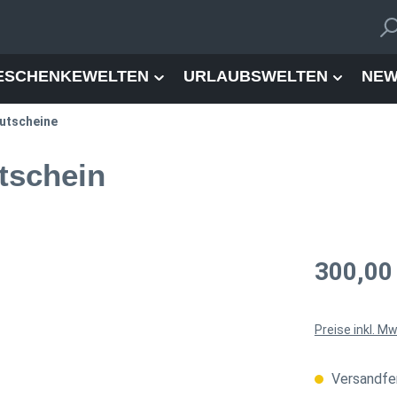
ESCHENKEWELTEN
URLAUBSWELTEN
NEW
utscheine
tschein
Regulärer Pre
300,00
Preise inkl. M
Versandfer