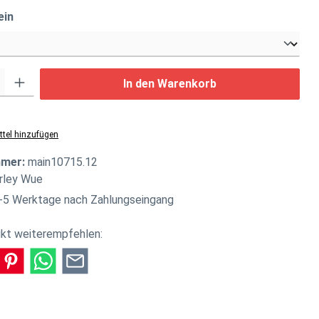
auswählen
ein
: Gib den gewünschten Wert ein oder benutze die Schaltflächen um di
In den Warenkorb
tel hinzufügen
mmer:
main10715.12
rley Wue
-5 Werktage nach Zahlungseingang
kt weiterempfehlen: