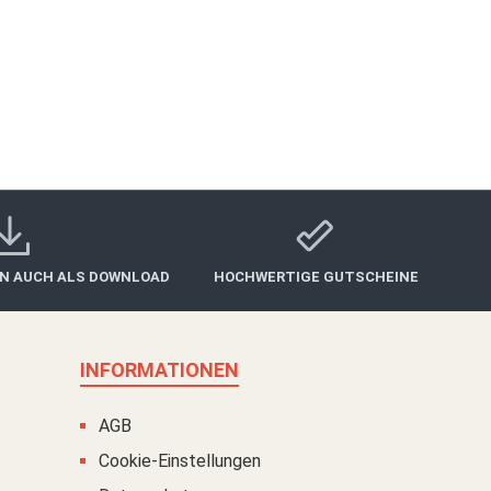
Form dem Beschenkten besondere Freude. Der Main
te:>> Main Gutschein als Download
IN AUCH ALS DOWNLOAD
HOCHWERTIGE GUTSCHEINE
INFORMATIONEN
AGB
Cookie-Einstellungen