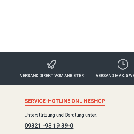
hochwertiger Aufmachung auf dem Postweg. Durch
Gutschein ist ab Bestelldatum 3 
VERSAND DIREKT VOM ANBIETER
VERSAND MAX. 5 W
SERVICE-HOTLINE ONLINESHOP
Unterstützung und Beratung unter:
09321 -93 19 39-0