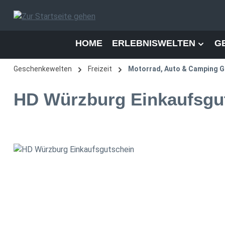
 Hauptinhalt springen
Zur Suche springen
Zur Hauptnavigation springen
HOME
ERLEBNISWELTEN
G
Geschenkewelten
Freizeit
Motorrad, Auto & Camping G
HD Würzburg Einkaufsgu
Bildergalerie überspringen