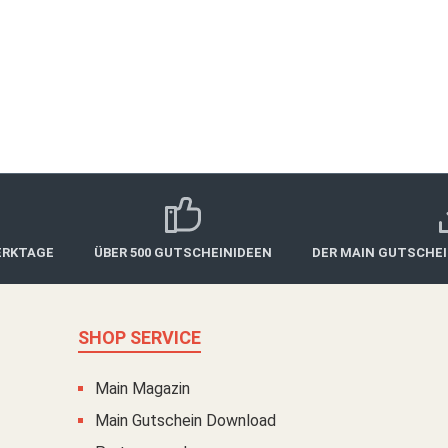
 die edle Verarbeitung inklusive Einschuber bereitet diese 
ALLE ORTE
Jahre gültig. Wer den Gutschein lieber sofort ausdrucken möch
Postversand
ab 30,00 €*
ERKTAGE
ÜBER 500 GUTSCHEINIDEEN
DER MAIN GUTSCHE
SHOP SERVICE
Main Magazin
Main Gutschein Download