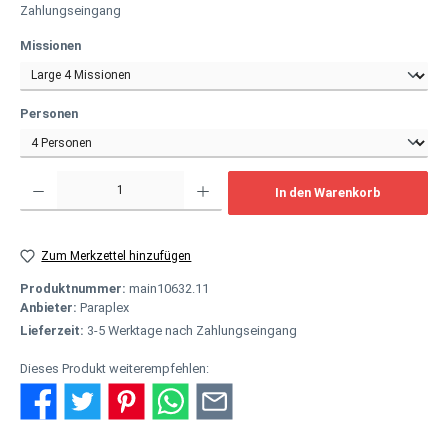
Zahlungseingang
auswählen
Missionen
auswählen
Personen
Produkt Anzahl: Gib den gewünschten Wert ein oder benutze die Schaltflächen um
In den Warenkorb
Zum Merkzettel hinzufügen
Produktnummer:
main10632.11
Anbieter:
Paraplex
Lieferzeit:
3-5 Werktage nach Zahlungseingang
Dieses Produkt weiterempfehlen: