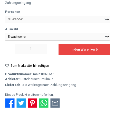
Zahlungseingang
auswählen
Personen
auswählen
Auswahl
Produkt Anzahl: Gib den gewünschten Wert ein oder benutze die Schaltflächen um
In den Warenkorb
Zum Merkzettel hinzufügen
Produktnummer:
main10028M.1
Anbieter:
Distelhäuser Brauhaus
Lieferzeit:
3-5 Werktage nach Zahlungseingang
Dieses Produkt weiterempfehlen: