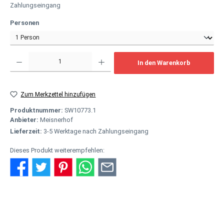
Zahlungseingang
auswählen
Personen
Produkt Anzahl: Gib den gewünschten Wert ein oder benutze die Schaltflächen um
In den Warenkorb
Zum Merkzettel hinzufügen
Produktnummer:
SW10773.1
Anbieter:
Meisnerhof
Lieferzeit:
3-5 Werktage nach Zahlungseingang
Dieses Produkt weiterempfehlen:
Beschreibung