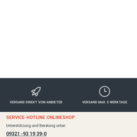
Erlebnisgutscheine vom Meisnerhof Erlabrunn. Der Meisnerhof in
Erlabrunn ist ein idyllisches Hotel und Restaurant, das für s…
Mehr
Eigenschaften
Anbieter
Bewertungen
VERSAND DIREKT VOM ANBIETER
VERSAND MAX. 5 WERKTAGE
SERVICE-HOTLINE ONLINESHOP
Unterstützung und Beratung unter:
09321 -93 19 39-0