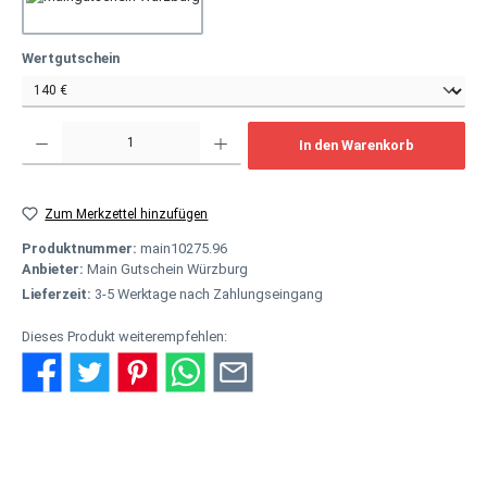
Vatertag
auswählen
Wertgutschein
Produkt Anzahl: Gib den gewünschten Wert ein oder benutze die Schaltflächen um
In den Warenkorb
Zum Merkzettel hinzufügen
Produktnummer:
main10275.96
Anbieter:
Main Gutschein Würzburg
Lieferzeit:
3-5 Werktage nach Zahlungseingang
Dieses Produkt weiterempfehlen:
Beschreibung