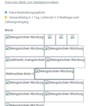
Preise inkl. MwSt. zzgl. Bearbeitungsgebühr
Keine Bearbeitungsgebühr
Versandfertig in 1 Tag, Lieferzeit 3-5 Werktage nach
Zahlungseingang
auswählen
Motiv
Weihnachten Motiv 2
Geburtstag 3
Geburtstag 4
Gerburtstag 2
Muttertag
Rose Tisch
Weihnachten Motiv 1
Hochzeit
Weihnachten Motiv 3
Neutral
Rose
Geburtstag 1
Dankeschön
Geschenk