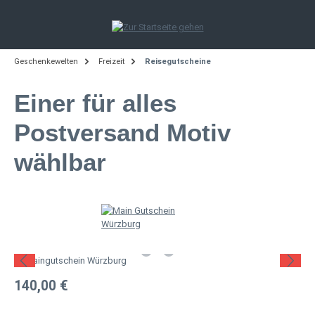
Zum Hauptinhalt springen
Geschenkewelten
Freizeit
Reisegutscheine
Einer für alles
Postversand Motiv
wählbar
Bildergalerie überspringen
Regulärer Preis:
140,00 €