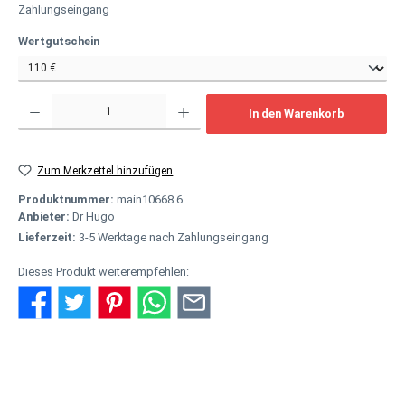
Zahlungseingang
auswählen
Wertgutschein
Produkt Anzahl: Gib den gewünschten Wert ein oder benutze die Schaltflächen um
In den Warenkorb
Zum Merkzettel hinzufügen
Produktnummer:
main10668.6
Anbieter:
Dr Hugo
Lieferzeit:
3-5 Werktage nach Zahlungseingang
Dieses Produkt weiterempfehlen:
Beschreibung