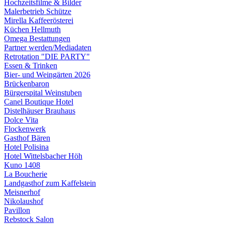
Hochzeitsfilme & Bilder
Malerbetrieb Schütze
Mirella Kaffeerösterei
Küchen Hellmuth
Omega Bestattungen
Partner werden/Mediadaten
Retrotation "DIE PARTY"
Essen & Trinken
Bier- und Weingärten 2026
Brückenbaron
Bürgerspital Weinstuben
Canel Boutique Hotel
Distelhäuser Brauhaus
Dolce Vita
Flockenwerk
Gasthof Bären
Hotel Polisina
Hotel Wittelsbacher Höh
Kuno 1408
La Boucherie
Landgasthof zum Kaffelstein
Meisnerhof
Nikolaushof
Pavillon
Rebstock Salon