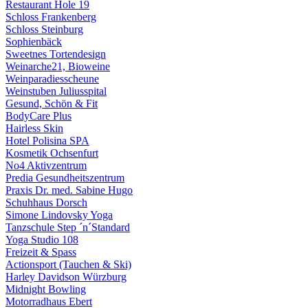
Restaurant Hole 19
Schloss Frankenberg
Schloss Steinburg
Sophienbäck
Sweetnes Tortendesign
Weinarche21, Bioweine
Weinparadiesscheune
Weinstuben Juliusspital
Gesund, Schön & Fit
BodyCare Plus
Hairless Skin
Hotel Polisina SPA
Kosmetik Ochsenfurt
No4 Aktivzentrum
Predia Gesundheitszentrum
Praxis Dr. med. Sabine Hugo
Schuhhaus Dorsch
Simone Lindovsky Yoga
Tanzschule Step ´n´Standard
Yoga Studio 108
Freizeit & Spass
Actionsport (Tauchen & Ski)
Harley Davidson Würzburg
Midnight Bowling
Motorradhaus Ebert