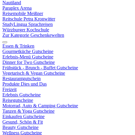
Nautiland
Paraplex Arena
Reisemobile Meißner
Reitschule Petra Kronwitter
StudyLingua Sprachreisen
Würzburger Kochschule
Zur Kategorie Geschenkewelten
Essen & Trinken
Gourmetküche Gutscheine
Erlebnis-Menü Gutscheine
Dinner for Two Gutscheine
Frühstück - Brunch - Buffet Gutscheine
Vegetarisch & Vegan Gutscheine
Restaurantgutschein
Produkte Dies und Das
Freizeit
Erlebnis Gutscheine
Reisegutscheine
Motorrad, Auto & Camping Gutscheine
Tanzen & Yoga Gutscheine
Einkaufen Gutscheine
Gesund, Schön & Fit
Beauty Gutscheine
Wellness Gutscheine