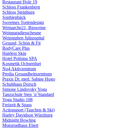
Restaurant Hole 19
Schloss Frankenberg
Schloss Steinburg
Sophienbäck
Sweetnes Tortendesign
Weinarche21, Bioweine
Weinparadiesscheune
Weinstuben Juliusspital
Gesund, Schön & Fit
BodyCare Plus
Hairless Skin
Hotel Polisina SPA
Kosmetik Ochsenfurt
No4 Aktivzentrum
Predia Gesundheitszentrum
Praxis Dr. med. Sabine Hugo
Schuhhaus Dorsch
Simone Lindovsky Yoga
Tanzschule Step ´n´Standard
Yoga Studio 108
Freizeit & Spass
Actionsport (Tauchen & Ski)
Harley Davidson Würzburg
Midnight Bowling
Motorradhaus Ebert