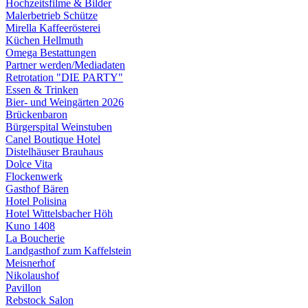
Hochzeitsfilme & Bilder
Malerbetrieb Schütze
Mirella Kaffeerösterei
Küchen Hellmuth
Omega Bestattungen
Partner werden/Mediadaten
Retrotation "DIE PARTY"
Essen & Trinken
Bier- und Weingärten 2026
Brückenbaron
Bürgerspital Weinstuben
Canel Boutique Hotel
Distelhäuser Brauhaus
Dolce Vita
Flockenwerk
Gasthof Bären
Hotel Polisina
Hotel Wittelsbacher Höh
Kuno 1408
La Boucherie
Landgasthof zum Kaffelstein
Meisnerhof
Nikolaushof
Pavillon
Rebstock Salon