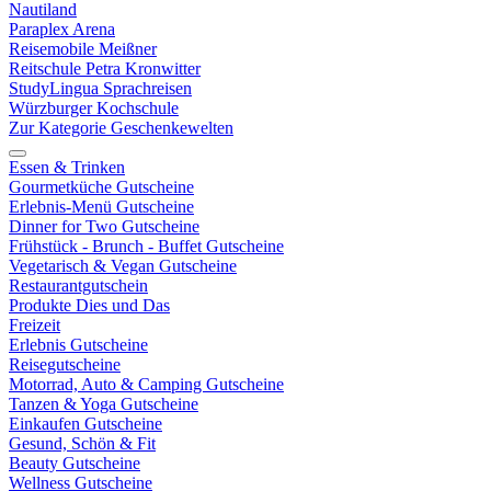
Nautiland
Paraplex Arena
Reisemobile Meißner
Reitschule Petra Kronwitter
StudyLingua Sprachreisen
Würzburger Kochschule
Zur Kategorie Geschenkewelten
Essen & Trinken
Gourmetküche Gutscheine
Erlebnis-Menü Gutscheine
Dinner for Two Gutscheine
Frühstück - Brunch - Buffet Gutscheine
Vegetarisch & Vegan Gutscheine
Restaurantgutschein
Produkte Dies und Das
Freizeit
Erlebnis Gutscheine
Reisegutscheine
Motorrad, Auto & Camping Gutscheine
Tanzen & Yoga Gutscheine
Einkaufen Gutscheine
Gesund, Schön & Fit
Beauty Gutscheine
Wellness Gutscheine