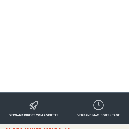
Steinburg Schlosstage für 2 Herzen
WÜRZBURG
Essen & Trinken
ab 510,00 €*
Details
VERSAND DIREKT VOM ANBIETER
VERSAND MAX. 5 WERKTAGE