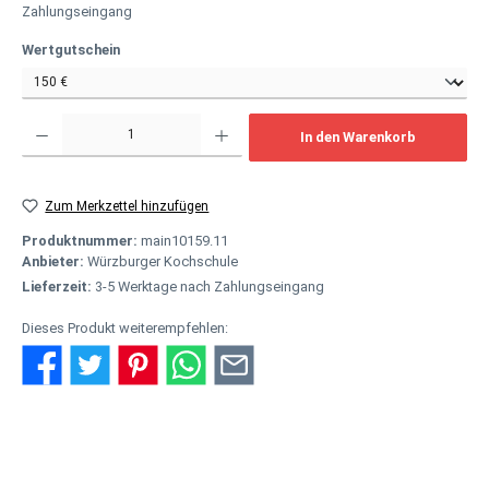
Zahlungseingang
auswählen
Wertgutschein
Produkt Anzahl: Gib den gewünschten Wert ein oder benutze die Schaltflächen um
In den Warenkorb
Zum Merkzettel hinzufügen
Produktnummer:
main10159.11
Anbieter:
Würzburger Kochschule
Lieferzeit:
3-5 Werktage nach Zahlungseingang
Dieses Produkt weiterempfehlen:
Beschreibung