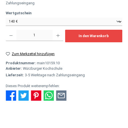
Zahlungseingang
auswählen
Wertgutschein
Produkt Anzahl: Gib den gewünschten Wert ein oder benutze die Schaltflächen um
In den Warenkorb
Zum Merkzettel hinzufügen
Produktnummer:
main10159.10
Anbieter:
Würzburger Kochschule
Lieferzeit:
3-5 Werktage nach Zahlungseingang
Dieses Produkt weiterempfehlen:
Beschreibung