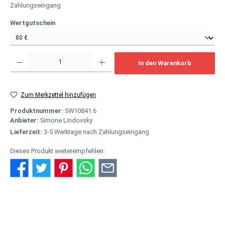
Zahlungseingang
auswählen
Wertgutschein
Produkt Anzahl: Gib den gewünschten Wert ein oder benutze die Schaltflächen um
In den Warenkorb
Zum Merkzettel hinzufügen
Produktnummer:
SW10841.6
Anbieter:
Simone Lindovsky
Lieferzeit:
3-5 Werktage nach Zahlungseingang
Dieses Produkt weiterempfehlen:
Beschreibung