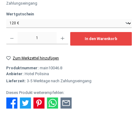
Zahlungseingang
auswählen
Wertgutschein
Produkt Anzahl: Gib den gewünschten Wert ein oder benutze die Schaltflächen um
In den Warenkorb
Zum Merkzettel hinzufügen
Produktnummer:
main10046.8
Anbieter:
Hotel Polisina
Lieferzeit:
3-5 Werktage nach Zahlungseingang
Dieses Produkt weiterempfehlen:
Beschreibung