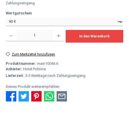
Zahlungseingang
auswählen
Wertgutschein
Produkt Anzahl: Gib den gewünschten Wert ein oder benutze die Schaltflächen um
In den Warenkorb
Zum Merkzettel hinzufügen
Produktnummer:
main10046.6
Anbieter:
Hotel Polisina
Lieferzeit:
3-5 Werktage nach Zahlungseingang
Dieses Produkt weiterempfehlen:
Beschreibung