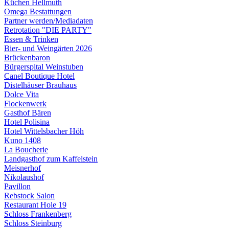
Küchen Hellmuth
Omega Bestattungen
Partner werden/Mediadaten
Retrotation "DIE PARTY"
Essen & Trinken
Bier- und Weingärten 2026
Brückenbaron
Bürgerspital Weinstuben
Canel Boutique Hotel
Distelhäuser Brauhaus
Dolce Vita
Flockenwerk
Gasthof Bären
Hotel Polisina
Hotel Wittelsbacher Höh
Kuno 1408
La Boucherie
Landgasthof zum Kaffelstein
Meisnerhof
Nikolaushof
Pavillon
Rebstock Salon
Restaurant Hole 19
Schloss Frankenberg
Schloss Steinburg