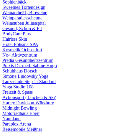
Sophienbäck
Sweetnes Tortendesign
Weinarche21, Bioweine
Weinparadiesscheune
Weinstuben Juliusspital
Gesund, Schön & Fit
BodyCare Plus
Hairless Skin
Hotel Polisina SPA
Kosmetik Ochsenfurt
No4 Aktivzentrum
Predia Gesundheitszentrum
Praxis Dr. med. Sabine Hugo
Schuhhaus Dorsch
Simone Lindovsky Yoga
Tanzschule Step ´n´Standard
Yoga Studio 108
Freizeit & Spass
Actionsport (Tauchen & Ski)
Harley Davidson Würzburg
Midnight Bowling
Motorradhaus Ebert
Nautiland
Paraplex Arena
Reisemobile Meißner