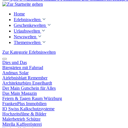
Home
Erlebniswelten
Geschenkewelten
Urlaubswelten
Newswelten
Themenwelten
Zur Kategorie Erlebniswelten
Dies und Das
Biergärten mit Fahrrad
Andmax Solar
Airlebnisblatt Remember
Architekturbüro Engelhardt
Der Main Gutschein für Alles
Das Main Magazin
Feiern & Tagen Raum Würzburg
FrankenPlus Immobilien
IQ Swiss Kalkschutzsysteme
Hochzeitsfilme & Bilder
Malerbetrieb Schütze
Mirella Kaffeerösterei