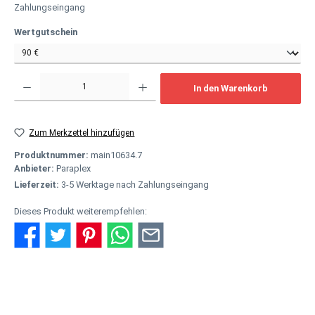
Zahlungseingang
auswählen
Wertgutschein
Produkt Anzahl: Gib den gewünschten Wert ein oder benutze die Schaltflächen um
In den Warenkorb
Zum Merkzettel hinzufügen
Produktnummer:
main10634.7
Anbieter:
Paraplex
Lieferzeit:
3-5 Werktage nach Zahlungseingang
Dieses Produkt weiterempfehlen:
Beschreibung