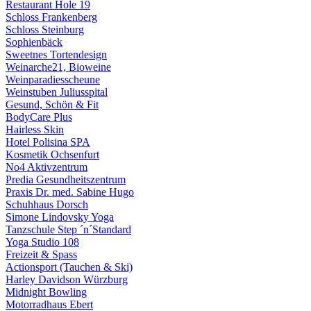
Restaurant Hole 19
Schloss Frankenberg
Schloss Steinburg
Sophienbäck
Sweetnes Tortendesign
Weinarche21, Bioweine
Weinparadiesscheune
Weinstuben Juliusspital
Gesund, Schön & Fit
BodyCare Plus
Hairless Skin
Hotel Polisina SPA
Kosmetik Ochsenfurt
No4 Aktivzentrum
Predia Gesundheitszentrum
Praxis Dr. med. Sabine Hugo
Schuhhaus Dorsch
Simone Lindovsky Yoga
Tanzschule Step ´n´Standard
Yoga Studio 108
Freizeit & Spass
Actionsport (Tauchen & Ski)
Harley Davidson Würzburg
Midnight Bowling
Motorradhaus Ebert