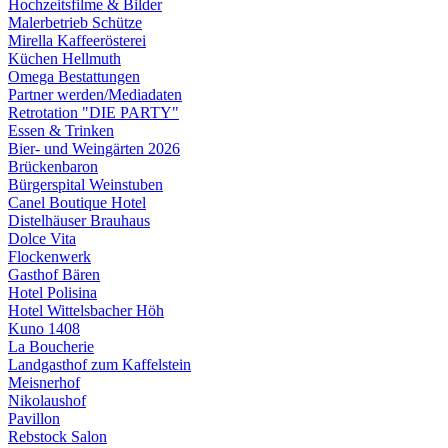
Hochzeitsfilme & Bilder
Malerbetrieb Schütze
Mirella Kaffeerösterei
Küchen Hellmuth
Omega Bestattungen
Partner werden/Mediadaten
Retrotation "DIE PARTY"
Essen & Trinken
Bier- und Weingärten 2026
Brückenbaron
Bürgerspital Weinstuben
Canel Boutique Hotel
Distelhäuser Brauhaus
Dolce Vita
Flockenwerk
Gasthof Bären
Hotel Polisina
Hotel Wittelsbacher Höh
Kuno 1408
La Boucherie
Landgasthof zum Kaffelstein
Meisnerhof
Nikolaushof
Pavillon
Rebstock Salon