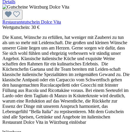
Details
Restaurantgutschein Dolce Vita
Wertgutschein:
30 €
Die Kunst, Wünsche zu erfüllen, hat weniger mit Zauberei zu tun
als um so mehr mit Leidenschaft. Die großen und kleinen Wünsche
unserer Gäste liegen uns am Herzen. Gerne sorgen wir dafür, dass
Sie sich wohl fühlen und ehrgeizig verbessern wir ständig unser
Angebot. Klassische italienische Küche und exquisite Weine
schaffen den Rahmen für ein kulinarisches Erlebnis. Die
Küchenchefin Gaetana und ihr Team bereiten mit Leiden-schaft
klassische italienische Spezialitäten im zeitgemäßen Gewand zu. Die
klassische Antipasti oder ein Carpaccio vom Schwertfisch gehen
den hausgemachten Rucolacapelletti oder Gnocchi mit feinster
Füllung aus Rucola und Ricottakäse voraus. Bei einem Seeteufel im
Lardo oder dem Tagliato di Manzo in Kräuterkruste wird deutlich,
warum eine Reduktion auf das Wesentliche, die Rückkehr zur
Essenz der Dinge mit unserem Anspruch harmoniert, das
Lebensgefühl “Bella Italia” zu repräsentieren. Mit dem Gutschein
sind alle Speisen, Getränke und Angebote im italienischen
Restaurant Dolce Vita in Würzburg einlösbar