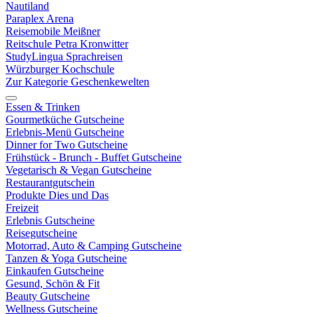
Nautiland
Paraplex Arena
Reisemobile Meißner
Reitschule Petra Kronwitter
StudyLingua Sprachreisen
Würzburger Kochschule
Zur Kategorie Geschenkewelten
Essen & Trinken
Gourmetküche Gutscheine
Erlebnis-Menü Gutscheine
Dinner for Two Gutscheine
Frühstück - Brunch - Buffet Gutscheine
Vegetarisch & Vegan Gutscheine
Restaurantgutschein
Produkte Dies und Das
Freizeit
Erlebnis Gutscheine
Reisegutscheine
Motorrad, Auto & Camping Gutscheine
Tanzen & Yoga Gutscheine
Einkaufen Gutscheine
Gesund, Schön & Fit
Beauty Gutscheine
Wellness Gutscheine