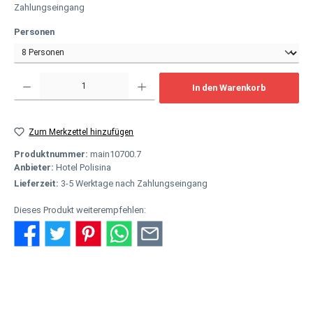
Zahlungseingang
auswählen
Personen
Produkt Anzahl: Gib den gewünschten Wert ein oder benutze die Schaltflächen um
In den Warenkorb
Zum Merkzettel hinzufügen
Produktnummer:
main10700.7
Anbieter:
Hotel Polisina
Lieferzeit:
3-5 Werktage nach Zahlungseingang
Dieses Produkt weiterempfehlen:
Beschreibung