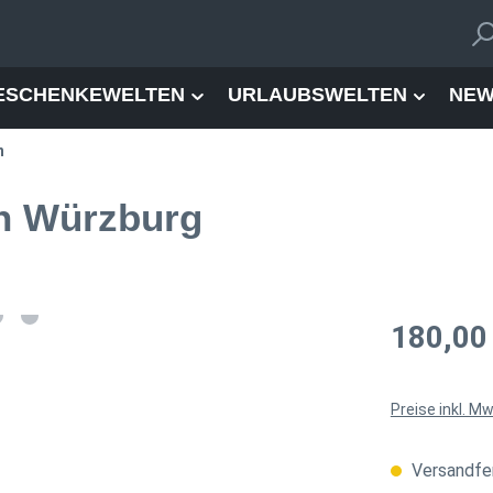
ESCHENKEWELTEN
URLAUBSWELTEN
NEW
n
on Würzburg
Regulärer Pre
180,00
Preise inkl. M
Versandfer