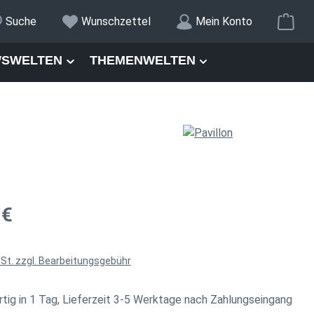
War
Suche
Wunschzettel
Mein Konto
SWELTEN
THEMENWELTEN
is:
 €
wSt. zzgl. Bearbeitungsgebühr
tig in 1 Tag, Lieferzeit 3-5 Werktage nach Zahlungseingang