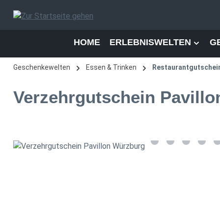
 Hauptinhalt springen
Zur Suche springen
Zur Hauptnavigation springen
HOME
ERLEBNISWELTEN
G
Geschenkewelten
Essen & Trinken
Restaurantgutschei
Verzehrgutschein Pavill
Bildergalerie überspringen