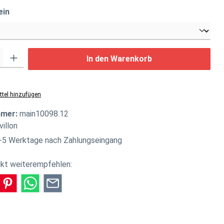
auswählen
ein
: Gib den gewünschten Wert ein oder benutze die Schaltflächen um di
In den Warenkorb
tel hinzufügen
mmer:
main10098.12
villon
-5 Werktage nach Zahlungseingang
kt weiterempfehlen: