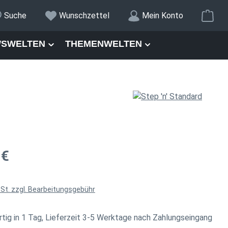
War
Suche
Wunschzettel
Mein Konto
SWELTEN
THEMENWELTEN
is:
 €
wSt. zzgl. Bearbeitungsgebühr
tig in 1 Tag, Lieferzeit 3-5 Werktage nach Zahlungseingang