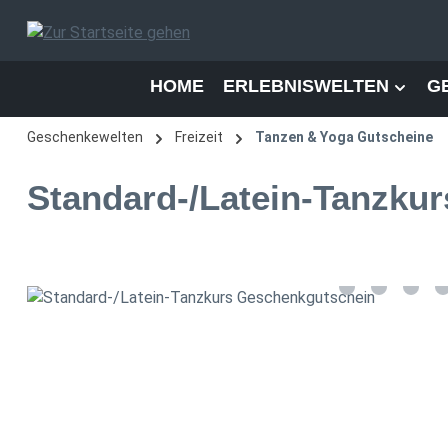
 Hauptinhalt springen
Zur Suche springen
Zur Hauptnavigation springen
HOME
ERLEBNISWELTEN
G
Geschenkewelten
Freizeit
Tanzen & Yoga Gutscheine
Standard-/Latein-Tanzku
Bildergalerie überspringen