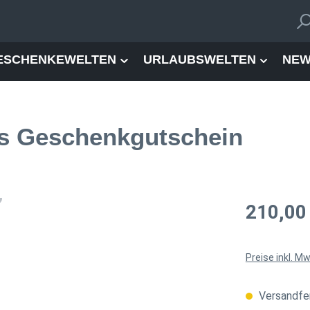
ESCHENKEWELTEN
URLAUBSWELTEN
NEW
rs Geschenkgutschein
Regulärer Pre
210,00
Preise inkl. M
Versandfer