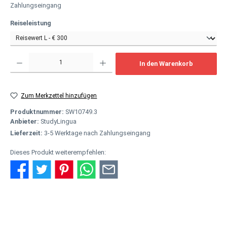
Zahlungseingang
auswählen
Reiseleistung
Produkt Anzahl: Gib den gewünschten Wert ein oder benutze die Schaltflächen um
In den Warenkorb
Zum Merkzettel hinzufügen
Produktnummer:
SW10749.3
Anbieter:
StudyLingua
Lieferzeit:
3-5 Werktage nach Zahlungseingang
Dieses Produkt weiterempfehlen:
Beschreibung