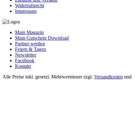
Widerrufsrecht
Impressum
Main Magazin
Main Gutschein Download
Partner werden
Feiern & Tagen
Newsletter
Facebook
Kontakt
Alle Preise inkl. gesetzl. Mehrwertsteuer zzgl.
Versandkosten
und
ggf. Nachnahmegebühren, wenn nicht anders angegeben.
© 2026 Mainshop24.de - Alle Rechte vorbehalten.
Einer für Alles
Anschauen
Diese Website verwendet Cookies, um eine bestmögliche Erfahrung
bieten zu können.
Mehr Informationen ...