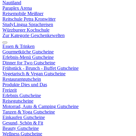
Nautiland
Paraplex Arena
Reisemobile Meißner
Reitschule Petra Kronwitter
StudyLingua Sprachreisen
Würzburger Kochschule
Zur Kategorie Geschenkewelten
Essen & Trinken
Gourmetküche Gutscheine
Erlebnis-Menü Gutscheine
Dinner for Two Gutscheine
Frühstück - Brunch - Buffet Gutscheine
Vegetarisch & Vegan Gutscheine
Restaurantgutschein
Produkte Dies und Das
Freizeit
Erlebnis Gutscheine
Reisegutscheine
Motorrad, Auto & Camping Gutscheine
Tanzen & Yoga Gutscheine
Einkaufen Gutscheine
Gesund, Schön & Fit
Beauty Gutscheine
Wellness Gutscheine