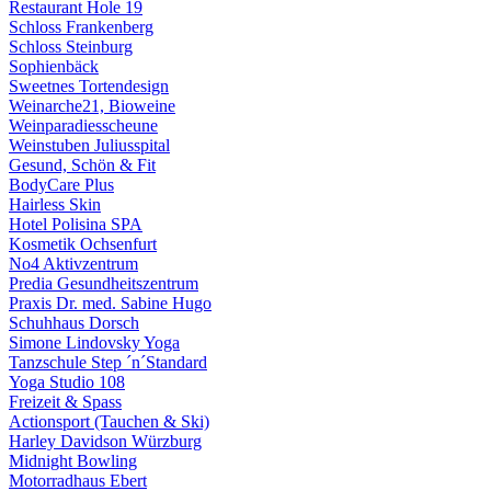
Restaurant Hole 19
Schloss Frankenberg
Schloss Steinburg
Sophienbäck
Sweetnes Tortendesign
Weinarche21, Bioweine
Weinparadiesscheune
Weinstuben Juliusspital
Gesund, Schön & Fit
BodyCare Plus
Hairless Skin
Hotel Polisina SPA
Kosmetik Ochsenfurt
No4 Aktivzentrum
Predia Gesundheitszentrum
Praxis Dr. med. Sabine Hugo
Schuhhaus Dorsch
Simone Lindovsky Yoga
Tanzschule Step ´n´Standard
Yoga Studio 108
Freizeit & Spass
Actionsport (Tauchen & Ski)
Harley Davidson Würzburg
Midnight Bowling
Motorradhaus Ebert