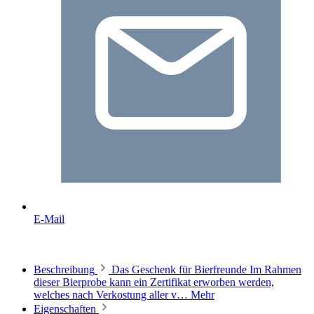
E-Mail
Beschreibung
Das Geschenk für Bierfreunde Im Rahmen
dieser Bierprobe kann ein Zertifikat erworben werden,
welches nach Verkostung aller v…
Mehr
Eigenschaften