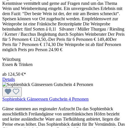
Kenntnisse vermittelt und gerne auf Fragen rund um das Thema
Wein und Weinbereitung eingeht. Ein unvergessliches Erlebnis mit
dem Fazit: “Der beste Wein ist der, der mir am Besten schmeckt“.
Speisen können vor Ort zugebucht werden. Empfehlenswert zur
Weinprobe ist eine Fränkische Brotzeitplatte Die Weinprobe
beinnhaltet: fünf Sorten á 0,1l Silvaner / Müller Thurgau / Riesling
/ Kerner / Bacchus Begleitung durch Sophies Weinberater Der Preis
für 5 Personen € 124,50,-Der Preis für 6 Personen € 149,40Der
Preis für 7 Personen € 174,30 Die Weinprobe ist ab fünf Personen
möglich Preis pro Person 24.90 €
Würzburg
Essen & Trinken
ab 124,50 €*
Details
Sophienbäck Gänseessen Gutschein 4 Personen
Gänse stammen aus regionaler Aufzucht Da das Sophienbäck
ausschließlich Freilandgänse von unterfränkischen Höfen bezieht
und keine ausländische Ware aus Tiefkühlung anbietet, liegen die
Preise etwas höher. Das Sophienbäck dankt für Ihr Verständnis. Das