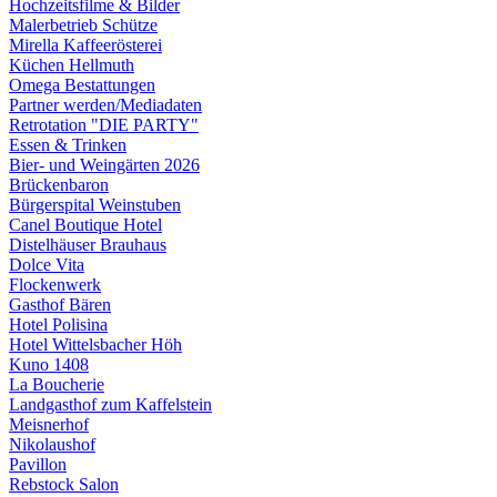
Hochzeitsfilme & Bilder
Malerbetrieb Schütze
Mirella Kaffeerösterei
Küchen Hellmuth
Omega Bestattungen
Partner werden/Mediadaten
Retrotation "DIE PARTY"
Essen & Trinken
Bier- und Weingärten 2026
Brückenbaron
Bürgerspital Weinstuben
Canel Boutique Hotel
Distelhäuser Brauhaus
Dolce Vita
Flockenwerk
Gasthof Bären
Hotel Polisina
Hotel Wittelsbacher Höh
Kuno 1408
La Boucherie
Landgasthof zum Kaffelstein
Meisnerhof
Nikolaushof
Pavillon
Rebstock Salon